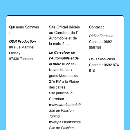
Qui nous Sommes
Site Officiel dédiés
Contact :
:
au Carrefour de l'
Didier Fontaine
Automobile et de
ODR Production
Contact : 0692
la moto 2 ...
80 Rue Martinel
859759
Le
Carrefour de
Lassay
l'Automobile et de
97430 Tampon
ODR Production
le 22 et 23
la moto
Contact : 0692 874
Novembre aux
510
grand kiosques du
27e KM a la Plaine
des cafres.
Site principal du
Carrefour
www.carrefourauto974.fr
Site de Passion
Tuning
www.passiontuning974.fr
Site de Passion