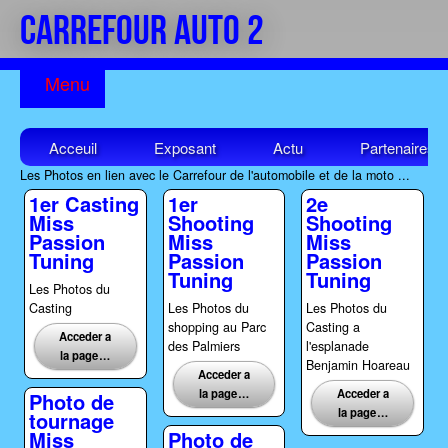
CARREFOUR AUTO 2
Acceuil
Exposant
Actu
Partenaires
Les Photos en lien avec le Carrefour de l'automobile et de la moto ...
1er Casting
1er
2e
Miss
Shooting
Shooting
Passion
Miss
Miss
Tuning
Passion
Passion
Tuning
Tuning
Les Photos du
Casting
Les Photos du
Les Photos du
shopping au Parc
Casting a
Acceder a
des Palmiers
l'esplanade
la page …
Benjamin Hoareau
Acceder a
la page …
Acceder a
Photo de
la page …
tournage
Miss
Photo de