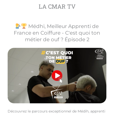
LA CMAR TV
Médhi, Meilleur Apprenti de
France en Coiffure - C'est quoi ton
métier de ouf ? Épisode 2
Découvrez le parcours exceptionnel de Médih, apprenti