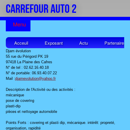
CARREFOUR AUTO 2
Acceuil
Exposant
Actu
Partenaires
Djam évolution
55 rue du Périgord PK 19
97418 La Plaine des Cafres
N° de tel : 02.62.16.40.18
N° de portable: 06.93.40.07.22
Mail :
djamevolution@yahoo.fr
Description de l'Activité ou des activités :
mécanique
overing
pose de c
plasti-dip
pièces et nettoyage automobile
Points Forts : covering et plasti dip, mécanique. intérêt: propreté,
organisation, rapidité