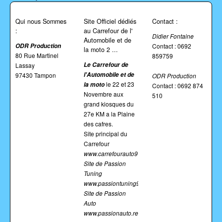
Qui nous Sommes
Site Officiel dédiés
Contact :
:
au Carrefour de l'
Didier Fontaine
Automobile et de
ODR Production
Contact : 0692
la moto 2 ...
80 Rue Martinel
859759
Le
Carrefour de
Lassay
l'Automobile et de
97430 Tampon
ODR Production
le 22 et 23
la moto
Contact : 0692 874
Novembre aux
510
grand kiosques du
27e KM a la Plaine
des cafres.
Site principal du
Carrefour
www.carrefourauto974.fr
Site de Passion
Tuning
www.passiontuning974.fr
Site de Passion
Auto
www.passionauto.re