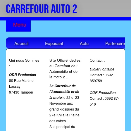
CARREFOUR AUTO 2
Acceuil
Exposant
Actu
Partenaires
Qui nous Sommes
Site Officiel dédiés
Contact :
:
au Carrefour de l'
Didier Fontaine
Automobile et de
ODR Production
Contact : 0692
la moto 2 ...
80 Rue Martinel
859759
Le
Carrefour de
Lassay
l'Automobile et de
97430 Tampon
ODR Production
le 22 et 23
la moto
Contact : 0692 874
Novembre aux
510
grand kiosques du
27e KM a la Plaine
des cafres.
Site principal du